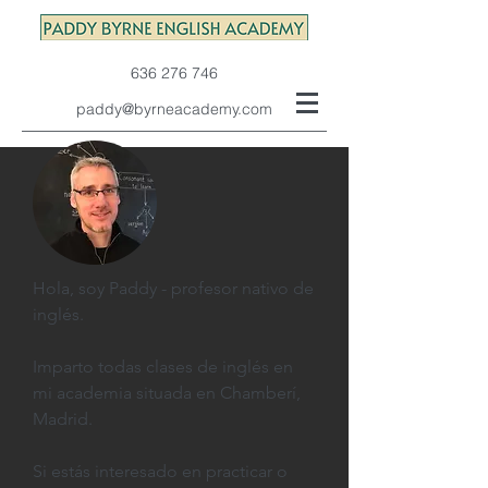
636 276 746
paddy@byrneacademy.com
Hola, soy Paddy - profesor nativo de
inglés.
Imparto todas clases de inglés en
mi academia situada en Chamberí,
Madrid.
Si estás interesado en practicar o