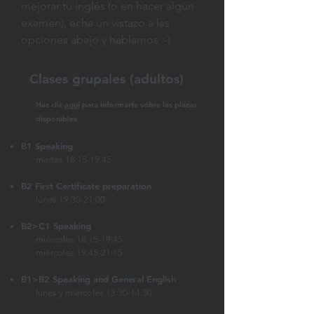
mejorar tu inglés (o en hacer algún
examen), echa un vistazo a las
opciones abajo y hablamos :-)
Clases gr
upales (adultos)
Haz clic
aquí
para informarte sobre las plazas
disponibles
B1 Spea
ki
ng
martes 18:15-19:45
B2 First Certificate preparation
lunes 19:30-21:00
B2>C1 Speaking
miércoles 18:15-19:45
miércoles 19:45-21:15
B1>B2 Speaking and General English
lunes y miércoles 13:30-14:30